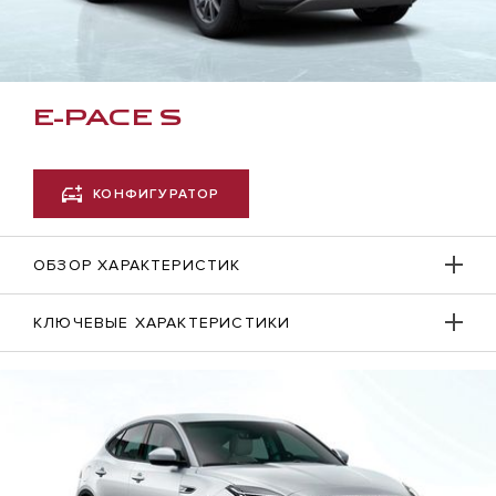
E-PACE S
КОНФИГУРАТОР
ОБЗОР ХАРАКТЕРИСТИК
КЛЮЧЕВЫЕ ХАРАКТЕРИСТИКИ
D165, ПОЛНЫЙ ПРИВОД, АКПП
ЭКСТЕРЬЕР
Максимальная
Разгон (с 0 до
Смешанный цикл
скорость (км/ч)
100 км/ч, сек)
(л/100км)
Наружные зеркала с электроприводом, подогревом,
200
9,8
5,9±
лампами подсветки околодверного пространства и
функцией автоматического затемнения (только со стороны
водителя)