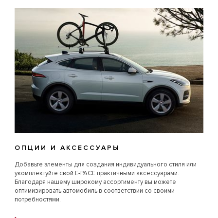
Пакет опций Blind Spot Assist6
СИСТЕМЫ ПОМОЩИ ВОДИТЕЛЮ
Камера заднего вида
Система экстренного торможения
Система удержания полосы движения
Передние и задние датчики парковки
Круиз-контроль
Система контроля степени усталости водителя
Система распознавания дорожных знаков с адаптивным
ограничением скорости5
ОПЦИИ И АКСЕССУАРЫ
Добавьте элементы для создания индивидуального стиля или
укомплектуйте свой E-PACE практичными аксессуарами.
Благодаря нашему широкому ассортименту вы можете
оптимизировать автомобиль в соответствии со своими
потребностями.